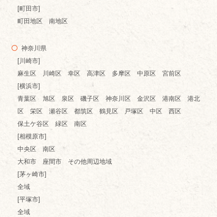
[町田市]
町田地区 南地区
神奈川県
[川崎市]
麻生区 川崎区 幸区 高津区 多摩区 中原区 宮前区
[横浜市]
青葉区 旭区 泉区 磯子区 神奈川区 金沢区 港南区 港北
区 栄区 瀬谷区 都筑区 鶴見区 戸塚区 中区 西区
保土ケ谷区 緑区 南区
[相模原市]
中央区 南区
大和市 座間市 その他周辺地域
[茅ヶ崎市]
全域
[平塚市]
全域