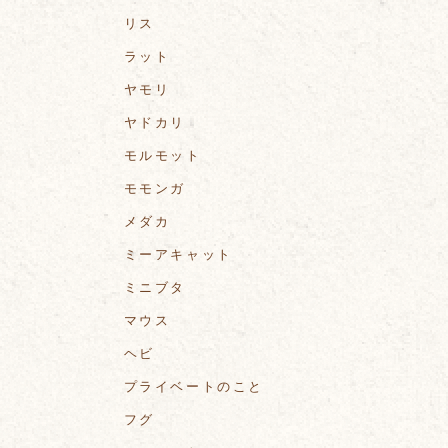
リス
ラット
ヤモリ
ヤドカリ
モルモット
モモンガ
メダカ
ミーアキャット
ミニブタ
マウス
ヘビ
プライベートのこと
フグ