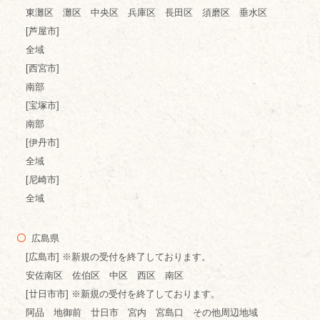
東灘区 灘区 中央区 兵庫区 長田区 須磨区 垂水区
[芦屋市]
全域
[西宮市]
南部
[宝塚市]
南部
[伊丹市]
全域
[尼崎市]
全域
広島県
[広島市] ※新規の受付を終了しております。
安佐南区 佐伯区 中区 西区 南区
[廿日市市] ※新規の受付を終了しております。
阿品 地御前 廿日市 宮内 宮島口 その他周辺地域