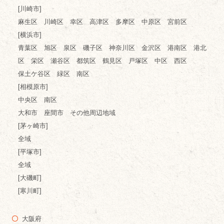
[川崎市]
麻生区 川崎区 幸区 高津区 多摩区 中原区 宮前区
[横浜市]
青葉区 旭区 泉区 磯子区 神奈川区 金沢区 港南区 港北
区 栄区 瀬谷区 都筑区 鶴見区 戸塚区 中区 西区
保土ケ谷区 緑区 南区
[相模原市]
中央区 南区
大和市 座間市 その他周辺地域
[茅ヶ崎市]
全域
[平塚市]
全域
[大磯町]
[寒川町]
大阪府