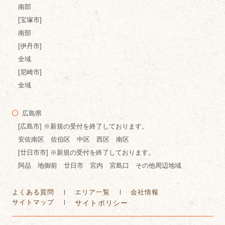
南部
[宝塚市]
南部
[伊丹市]
全域
[尼崎市]
全域
広島県
[広島市] ※新規の受付を終了しております。
安佐南区 佐伯区 中区 西区 南区
[廿日市市] ※新規の受付を終了しております。
阿品 地御前 廿日市 宮内 宮島口 その他周辺地域
よくある質問
エリア一覧
会社情報
サイトマップ
サイトポリシー