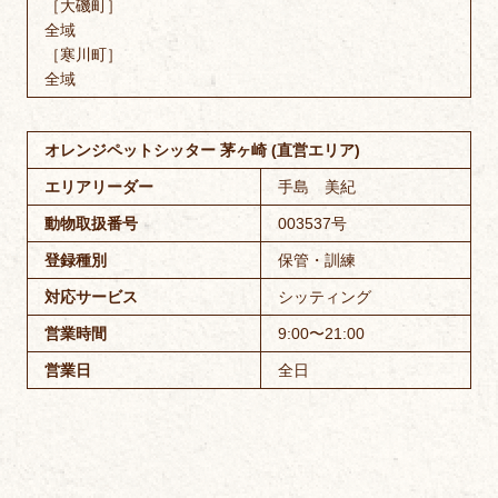
［大磯町］
全域
［寒川町］
全域
オレンジペットシッター 茅ヶ崎 (直営エリア)
エリアリーダー
手島 美紀
動物取扱番号
003537号
登録種別
保管・訓練
対応サービス
シッティング
営業時間
9:00〜21:00
営業日
全日