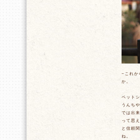
−これ
か。
ペット
うんち
では出
って思
と信頼
ね。