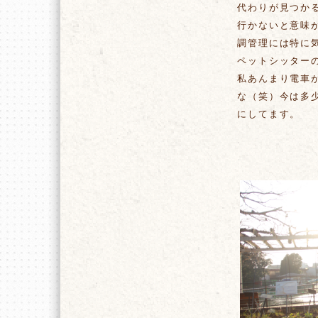
代わりが見つか
行かないと意味
調管理には特に
ペットシッター
私あんまり電車
な（笑）今は多
にしてます。