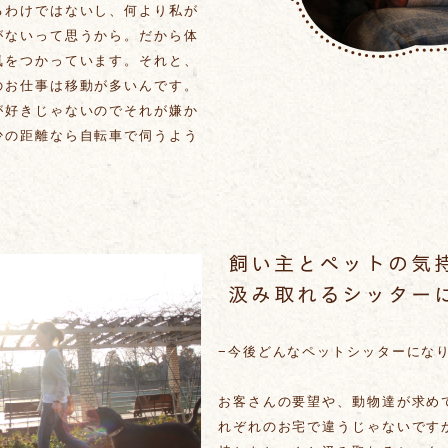
るわけではないし、何より私が
がないって思うから。だから体
気をつかっています。それと、
のお仕事は移動が多いんです。
が好きじゃないのでそれが嫌か
少の距離なら自転車で伺うよう
−今後どんなペットシッターにな
お客さんの要望や、動物達が求め
れぞれのお宅で違うじゃないです