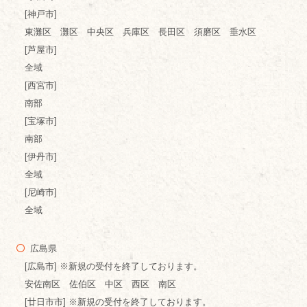
[神戸市]
東灘区 灘区 中央区 兵庫区 長田区 須磨区 垂水区
[芦屋市]
全域
[西宮市]
南部
[宝塚市]
南部
[伊丹市]
全域
[尼崎市]
全域
広島県
[広島市] ※新規の受付を終了しております。
安佐南区 佐伯区 中区 西区 南区
[廿日市市] ※新規の受付を終了しております。