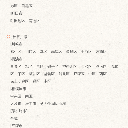
港区 目黒区
[町田市]
町田地区 南地区
神奈川県
[川崎市]
麻生区 川崎区 幸区 高津区 多摩区 中原区 宮前区
[横浜市]
青葉区 旭区 泉区 磯子区 神奈川区 金沢区 港南区 港北
区 栄区 瀬谷区 都筑区 鶴見区 戸塚区 中区 西区
保土ケ谷区 緑区 南区
[相模原市]
中央区 南区
大和市 座間市 その他周辺地域
[茅ヶ崎市]
全域
[平塚市]