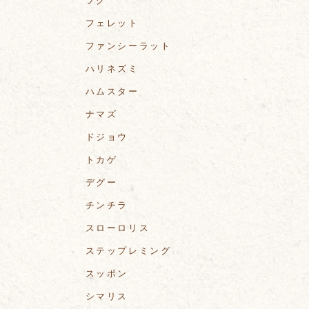
フグ
フェレット
ファンシーラット
ハリネズミ
ハムスター
ナマズ
ドジョウ
トカゲ
デグー
チンチラ
スローロリス
ステップレミング
スッポン
シマリス